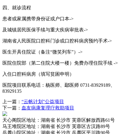
四、就诊流程
患者或家属携带身份证或户口本->
及城镇居民医保手续与重大疾病审批表
->
湖南省人民医院口腔科门诊或口腔科病房预约手术
->
医生开具住院证（备注“微笑列车”）
->
医院住院部（第二住院大楼一楼）免费办理住院手续
->
入住口腔科病房（填写贫困申明）
医院项目联系电话：杨医师、鄢医师 0731-83929189、
83929135
上一篇：
“云帆计划”公益项目
下一篇：
血友病康复理疗救助项目
天心阁院区
地址：湖南省 长沙市 芙蓉区解放西路61号
马王堆院区
地址：湖南省 长沙市 芙蓉区古汉路89号
岳麓山院区
地址：湖南省 长沙市 岳麓区平川路90号