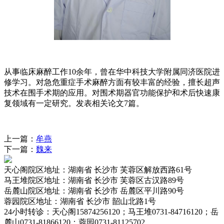
从事临床麻醉工作
10余年，曾在华中科技大学附属同济医院进
修学习。对急危重症手术麻醉方面有较丰富的经验，擅长超声
技术在围手术期的应用。对围术期器官功能保护和术后快速康
复领域有一定研究。发表相关论文7篇。
上一篇：
牟燕
下一篇：
魏来
天心阁院区
地址：湖南省 长沙市 芙蓉区解放西路61号
马王堆院区
地址：湖南省 长沙市 芙蓉区古汉路89号
岳麓山院区
地址：湖南省 长沙市 岳麓区平川路90号
蓉园院区
地址：湖南省 长沙市 韶山北路1号
24小时转诊
：天心阁15874256120；马王堆0731-84716120；岳
麓山0731-81866120；蓉园0731-81125702