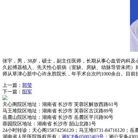
张宇，男，38岁，硕士，副主任医师，长期从事心血管内科
久起搏器植入、先天性心脏病（室缺、房缺、动脉导管未闭）封
师从草津心脏中心许永胜院长，年手术台次约1000余台。目
上一篇：
郭莹
下一篇：
阳军
天心阁院区
地址：湖南省 长沙市 芙蓉区解放西路61号
马王堆院区
地址：湖南省 长沙市 芙蓉区古汉路89号
岳麓山院区
地址：湖南省 长沙市 岳麓区平川路90号
蓉园院区
地址：湖南省 长沙市 韶山北路1号
24小时转诊
：天心阁15874256120；马王堆0731-84716120；岳麓山0
湖南省人民医院
版权所有；
湘ICP备05002403号
；湘公安备43010