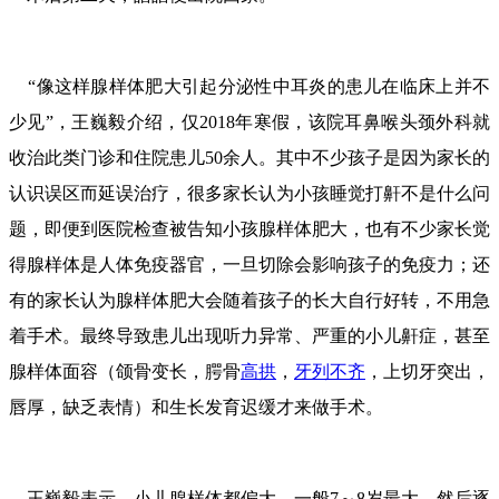
“像这样腺样体肥大引起分泌性中耳炎的患儿在临床上并不
少见”，王巍毅介绍，仅2018年寒假，该院耳鼻喉头颈外科就
收治此类门诊和住院患儿50余人。其中不少孩子是因为家长的
认识误区而延误治疗，很多家长认为小孩睡觉打鼾不是什么问
题，即便到医院检查被告知小孩腺样体肥大，也有不少家长觉
得腺样体是人体免疫器官，一旦切除会影响孩子的免疫力；还
有的家长认为腺样体肥大会随着孩子的长大自行好转，不用急
着手术。最终导致患儿出现听力异常、严重的小儿鼾症，甚至
腺样体面容（
颌骨变长，腭骨
高拱
，
牙列不齐
，上切牙突出，
唇厚，缺乏表情
）和生长发育迟缓才来做手术。
王巍毅表示，小儿腺样体都偏大，一般7～8岁最大，然后逐