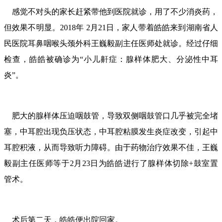
感觉不对头的家长赶紧带他到医院就诊，用了不少消炎药，
但效果不明显。2018年 2月21日，家人带着皓皓来到湖南省人
民医院耳鼻咽喉头颈外科王巍毅副主任医师处就诊。经过仔细
检查，皓皓被确诊为“小儿鼾症：腺样体肥大、分泌性中耳
炎”。
肥大的腺样体压迫咽鼓管，导致双侧咽鼓管口几乎被完全堵
塞，中耳腔出现负压状态，中耳腔粘膜发生炎症改变，引起中
耳腔积液，从而导致听力障碍。由于药物治疗效果不佳，王巍
毅副主任医师等于2月23日为皓皓进行了腺样体切除+鼓室置
管术。
术后第二天，皓皓便出院回家。