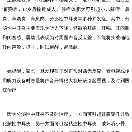
渐萎缩，12岁后接近成人。腺样体肥大可引起小儿鼾症、鼻
炎、鼻窦炎、鼻息肉、分泌性中耳炎等多种并发症。其中，分
泌性中耳炎主要表现为听力下降，轻微的耳痛、耳鸣、耳闷胀
和闭塞感。婴幼儿表现为对周围声音反应差，不能将头准确地
转向声源，抓耳，睡眠易醒，易激惹。
她提醒，家长一旦发现孩子对正常对话无反应、看电视或使
用听力设备时总是将声音开得很大就应该引起重视，及时到医
院治疗。
因为分泌性中耳炎不及时治疗，一方面可引起鼓膜穿孔导致
化脓性中耳炎；另一方面可引起粘连性中耳炎，破坏听小骨。