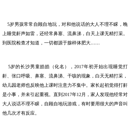
5岁男孩常常自顾自地玩，对和他说话的大人不理不睬，晚
上睡觉鼾声如雷，还经常鼻塞、流鼻涕，白天上课无精打采。
到医院检查才知道，一切都源于腺样体肥大……
5岁的长沙男童皓皓（化名），2017年初开始出现睡觉打
鼾、张口呼吸、鼻塞、流鼻涕、干咳的现象，白天无精打采，
幼儿园老师也反映他上课时注意力不集中。家长起初觉得打鼾
是小事，并未引起重视。直到2017年12月，家人发现他经常对
大人说话不理不睬，自顾自地玩游戏，有时要用很大的声音叫
他几次才有反应。