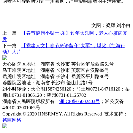
两者均可导致听力进一步减退，严重影响患者的生活质量。
文图：梁辉 刘小白
上一篇：
【春节健康小贴士·乐】过年太乐呵，老人心脏病复
发
下一篇：
【党建人文】春节急诊留守“大军”，堪比《红海行
动》大片
天心阁院区
地址：湖南省 长沙市 芙蓉区解放西路61号
马王堆院区
地址：湖南省 长沙市 芙蓉区古汉路89号
岳麓山院区
地址：湖南省 长沙市 岳麓区平川路90号
蓉园院区
地址：湖南省 长沙市 韶山北路1号
24小时转诊
：天心阁15874256120；马王堆0731-84716120；岳
麓山0731-81866120；蓉园0731-81125702
湖南省人民医院
版权所有；
湘ICP备05002403号
；湘公安备
43010202001065号
Copyright © 2020 HNSRMYY. All Rights Reserved 技术支持：
铭巨网络