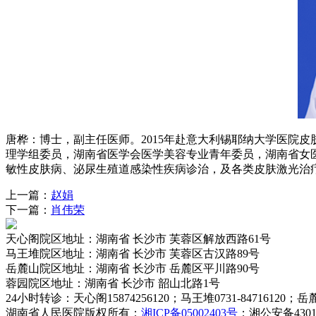
唐桦：博士，副主任医师。2015年赴意大利锡耶纳大学医院
理学组委员，湖南省医学会医学美容专业青年委员，湖南省女医
敏性皮肤病、泌尿生殖道感染性疾病诊治，及各类皮肤激光治
上一篇：
赵娟
下一篇：
肖伟荣
天心阁院区
地址：湖南省 长沙市 芙蓉区解放西路61号
马王堆院区
地址：湖南省 长沙市 芙蓉区古汉路89号
岳麓山院区
地址：湖南省 长沙市 岳麓区平川路90号
蓉园院区
地址：湖南省 长沙市 韶山北路1号
24小时转诊
：天心阁15874256120；马王堆0731-84716120；岳麓山0
湖南省人民医院
版权所有；
湘ICP备05002403号
；湘公安备43010