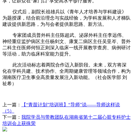
享，让群众在
“
家门口
”
享受高水平诊疗服务。
仪式后，副院长祖雄兵以《青年人才培养与学科建设》
为题授课，结合前沿理念与实战经验，为学科发展和人才梯队
建设提供新思路
，为与会者提供新思路、新方法
。
专家团成员普外科主任陈超武、泌尿外科主任李远伟、
神经重症监护病区主任杨剑文、康复二病区主任吴亚岑、普外
二科主任医师何恒正
则
深入
临床一线
开展教学查房、病例研讨
等活动
，助力
临床
科室能力
提升
。
此次活动标志着两院合作迈入新阶段。未来，双方将深
化在学科共建、技术协作、全周期健康管理等领域合作，构为
湖南医疗卫生事业高质量发展注入新动能。
（
社会医学部
刘
祉希
）
上一篇：
【“青苗计划”培训班】“导师”说——导师这样说
（5）
下一篇：
我院学员与带教团队在湖南省第十二届心脏专科护士
培训会上获殊荣