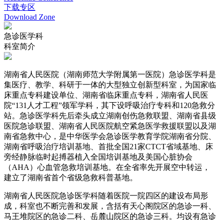
下载专区
Download Zone
急诊医学科
科室
简介
湖南省人民医院（湖南师范大学附属第一医院）急诊医学科是
集医疗、教学、科研于一体的大型独立创新型科室，为国家临
床重点专科建设单位、湖南省临床重点专科，湖南省人民医
院“131人才工程”领军学科，其下设呼吸治疗专科和120急救分
站。急诊医学科先后牵头成立湖南创伤急救联盟、湖南省县级
医院急诊联盟、湖南省人民医院航空紧急医学救援联盟以及湖
南省急救中心，是中华医学会急诊医学教育学院湖南省分院、
湖南省呼吸治疗培训基地、首批全国21家CTCT省域基地、床
旁经静脉临时起搏器植入全国培训基地及美国心脏协会
（AHA）心血管急救培训基地。在全省率先开展空中转运，
建立了湖南省首个省级急救科普基地。
湖南省人民医院急诊医学科随着医院一院四区的建设布局形
成，科室也不断完善和发展，含括有天心阁院区的急诊一科、
马王堆院区的急诊二科、岳麓山院区的急诊三科。均设有急诊