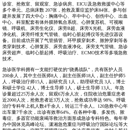
诊室、抢救室、留观室、急诊病房、EICU及急救救援中心等
多个单元。总病床数 207张，抢救及重症监护床84张。参与创
建并发展了四大中心：胸痛中心、卒中中心、创伤中心、出血
中心。科室配套有体外膜肺氧合系统、心肺复苏机、可视喉
镜、呼吸机、床旁生化仪、床旁B超、床旁X光机、床旁血液
净化机、床旁纤维支气管镜、临时心脏起搏仪等先进仪器设
备。目前成功开展了气管插管、环甲膜穿刺术、脓肿穿刺等各
类穿刺技术、心肺复苏、床旁血液净化、床旁支气管镜、急诊
床旁超声、临时心脏起搏、呼吸治疗、ECMO技术等多项急救
技术。
急诊医学科拥有一支能打硬仗的“骁勇战队”，共有医护人员
200余人，其中主任医师8人，副主任医师18人，副主任护师5
人，呼吸治疗师15人，副研究员 1人，助理研究员 3人，博士
和硕士学位 42人，博士生导师 1人，硕士生导师 13人。年急
诊量超过25万余人次，留观6万余人次，住院收治危重症患者
近2000人次，抢救患者近3万人次，抢救成功率达 98%。呼吸
治疗专科年上机人数4千余人，转运三千余人。120急救中心年
出车量7千余次，出诊有效率64%。在各种中毒、多发伤、脓
毒症、多器官功能衰竭等救治方面形成急诊专科特色。每年举
办中国休克高峰论坛、潇湘急危重症与呼吸治疗国际论坛等大