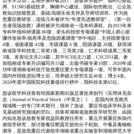
型学术活动；定期开展呼吸治疗、急诊床旁超声、临时心脏起
搏、ECMO基础技术、胸痛中心建设、国际创伤救治、公众急
救知识技能普及、基础/高级生命支持及导师培训班。作为急
危重症教研室，连续几年被评为“年度先进教研室”，《第一目
击者现场急救》课程被评为湖南省一流本科课程。自2015年来
专科申报科研课题 80项，牵头科技部专项课题“中国人群心脏
骤停发病率/病死率及危险因素调查”华中地区，主持国青项目
4项，省级课题 43项，市级课题 6 项，院级课题 20项。获得湖
南省医学科技奖二等奖1项，三等奖2项，仁术科研成果二等奖
3项。发表论文共214篇，其中SCI论文21篇，CSCD51篇。参
加指南或专家共识编写共15篇，出版书籍专著10部，2020年成
功申请湖南省科技厅急危重症重大专项课题一项。可常年面向
国内外招收进站博士后，培养硕士研究生近40名，博士4名。
2020年度中国医院科技量值排行榜中，我科排名第65位。
急诊医学科挂靠有经国家新闻出版总署批准创刊《实用休克杂
志（Journal of Practical Shock（中英文）》，是国内休克相关
领域唯一的专门学术期刊，填补了急诊、重症等临床学科及休
克基础研究领域的空白。挂靠有湖南省急救医学研究所，由国
内知名急诊急救专家祝益民教授任所长，重点开展重症疾病代
谢组学研究，探讨脓毒症靶器官损伤分子机制、中毒及毒物检
测等，是急危重症代谢组学湖南省重点实验室和湖南师范大学