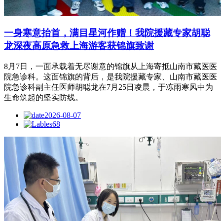
一身寒意抬首，满目星河作赠！我院援藏专家胡聪
龙深夜高原急救上海游客获锦旗致谢
8月7日，一面承载着无尽谢意的锦旗从上海寄抵山南市藏医医
院急诊科。这面锦旗的背后，是我院援藏专家、山南市藏医医
院急诊科副主任医师胡聪龙在7月25日凌晨，于冻雨寒风中为
生命筑起的坚实防线。
2026-08-07
68