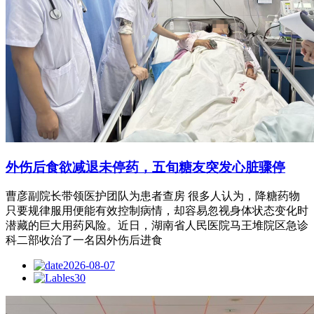
外伤后食欲减退未停药，五旬糖友突发心脏骤停
曹彦副院长带领医护团队为患者查房 很多人认为，降糖药物
只要规律服用便能有效控制病情，却容易忽视身体状态变化时
潜藏的巨大用药风险。近日，湖南省人民医院马王堆院区急诊
科二部收治了一名因外伤后进食
2026-08-07
30