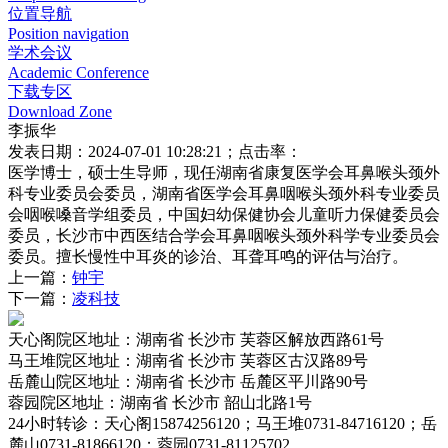
位置导航
Position navigation
学术会议
Academic Conference
下载专区
Download Zone
李振华
发表日期：2024-07-01 10:28:21；点击率：
医学博士，硕士生导师，现任湖南省康复医学会耳鼻喉头颈外
科专业委员会委员，湖南省医学会耳鼻咽喉头颈外科专业委员
会咽喉嗓音学组委员，中国妇幼保健协会儿童听力保健委员会
委员，长沙市中西医结合学会耳鼻咽喉头颈外科学专业委员会
委员。擅长慢性中耳炎的诊治、耳聋耳鸣的评估与治疗。
上一篇：
钟宇
下一篇：
凌科技
天心阁院区
地址：湖南省 长沙市 芙蓉区解放西路61号
马王堆院区
地址：湖南省 长沙市 芙蓉区古汉路89号
岳麓山院区
地址：湖南省 长沙市 岳麓区平川路90号
蓉园院区
地址：湖南省 长沙市 韶山北路1号
24小时转诊
：天心阁15874256120；马王堆0731-84716120；岳
麓山0731-81866120；蓉园0731-81125702