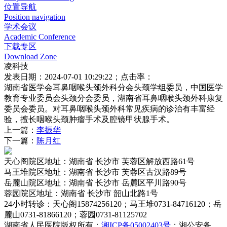
位置导航
Position navigation
学术会议
Academic Conference
下载专区
Download Zone
凌科技
发表日期：2024-07-01 10:29:22；点击率：
湖南省医学会耳鼻咽喉头颈外科分会头颈学组委员，中国医学
教育专业委员会头颈分会委员，湖南省耳鼻咽喉头颈外科康复
委员会委员。对耳鼻咽喉头颈外科常见疾病的诊治有丰富经
验，擅长咽喉头颈肿瘤手术及腔镜甲状腺手术。
上一篇：
李振华
下一篇：
陈月红
天心阁院区
地址：湖南省 长沙市 芙蓉区解放西路61号
马王堆院区
地址：湖南省 长沙市 芙蓉区古汉路89号
岳麓山院区
地址：湖南省 长沙市 岳麓区平川路90号
蓉园院区
地址：湖南省 长沙市 韶山北路1号
24小时转诊
：天心阁15874256120；马王堆0731-84716120；岳
麓山0731-81866120；蓉园0731-81125702
湖南省人民医院
版权所有；
湘ICP备05002403号
；湘公安备