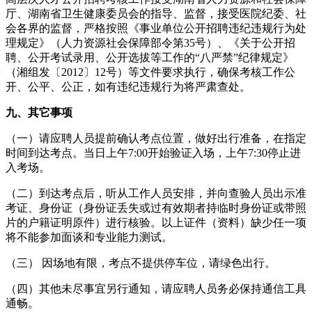
厅、湖南省卫生健康委员会的指导、监督，接受医院纪委、社
会各界的监督，严格按照《事业单位公开招聘违纪违规行为处
理规定》（人力资源社会保障部令第35号）、《关于公开招
聘、公开考试录用、公开选拔等工作的“八严禁”纪律规定》
（湘组发〔2012〕12号）等文件要求执行，确保考核工作公
开、公平、公正，如有违纪违规行为将严肃查处。
九、其它事项
（一）请应聘人员提前确认考点位置，做好出行准备，在指定
时间到达考点。当日上午7:00开始验证入场，上午7:30停止进
入考场。
（二）到达考点后，听从工作人员安排，并向查验人员出示准
考证、身份证（身份证丢失或过有效期者持临时身份证或带照
片的户籍证明原件）进行核验。以上证件（资料）缺少任一项
将不能参加面谈和专业能力测试。
（三） 因场地有限，考点不提供停车位，请绿色出行。
（四）其他未尽事宜另行通知，请应聘人员务必保持通信工具
通畅。