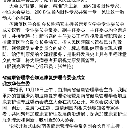
大会以“智能、融合、精准”为主题，国内知名眼科专家、
44位大会委员、200多位省内眼科专家共聚一堂，见证这一激
动人心的时刻。
省康复医学会副会长鲁鸿安主持省康复医学会专业委员会
成立议程，专业委员会常委、副主任委员、主任委员均全票通
过，并接受聘书；新当选的主任委员王华教授发表就职演说；
省康复医学会副会长鲁鸿安、省人民医院院长祝益民分别致
辞。视觉康复专业委员会的成立，标志着眼健康将实现从预
防、治疗到康复的全流程服务，是眼科发展史上具有里程碑意
义的大事，将为眼病患者开启视觉康复新篇章。
（眼视光医学中心通讯员：张兰艳）
省健康管理学会加速康复护理专委会成立
龚放华任主委
本报讯 10月16日上午，由湖南省健康管理学会主办、我院
承办的首届潇湘加速康复护理论坛暨湖南省健康管理学会加速
康复护理专业委员会成立大会在我院召开。本次会议以“协
同、创新、发展”为主题，邀请到国内相关领域知名专家学
者，共同聚焦加速康复护理发展前沿进展，探索加速康复护理
服务理念和创新，吸引近500人参会。
论坛开幕式由湖南省健康管理学会常务副会长肖平主持，