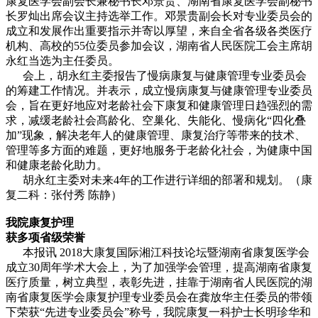
康复医学会副会长兼秘书长邓景贵、湖南省康复医学会副秘书
长罗灿出席会议主持选举工作。邓景贵副会长对专业委员会的
成立和发展作出重要指示并寄以厚望，来自全省各级各类医疗
机构、高校的55位委员参加会议，湖南省人民医院工会主席胡
永红当选为主任委员。
会上，胡永红主委报告了慢病康复与健康管理专业委员会
的筹建工作情况。并表示，成立慢病康复与健康管理专业委员
会，旨在更好地应对老龄社会下康复和健康管理日趋强烈的需
求，减缓老龄社会髙龄化、空巢化、失能化、慢病化“四化叠
加”现象，解决老年人的健康管理、康复治疗等带来的技术、
管理等多方面的难题，更好地服务于老龄化社会，为健康中国
和健康老龄化助力。
胡永红主委对未来4年的工作进行详细的部署和规划。（康
复二科：张付秀 陈静）
我院康复护理
获多项省级荣誉
本报讯 2018大康复国际湘江科技论坛暨湖南省康复医学会
成立30周年学术大会上，为了加强学会管理，提高湖南省康复
医疗质量，树立典型，表彰先进，挂靠于湖南省人民医院的湖
南省康复医学会康复护理专业委员会在龚放华主任委员的带领
下荣获“先进专业委员会”称号，我院康复一科护士长明珍华和