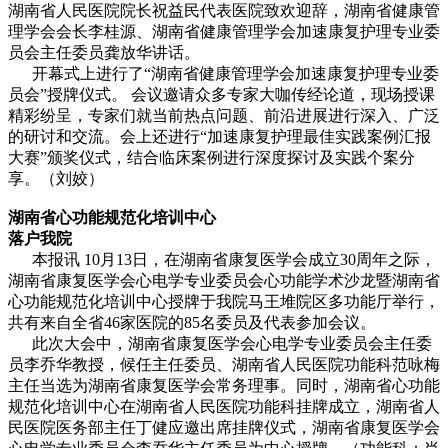
湖南省人民医院院长祝益民代表医院致欢迎辞，湖南省健康管
理学会会长李桂源、湖南省健康管理学会加速康复护理专业委
员会主任委员龚放华讲话。
开幕式上进行了“湖南省健康管理学会加速康复护理专业委
员会”授牌仪式。 会议邀请众多专家大咖传经论道，现场授课
精彩纷呈，专家们就当前热点问题、前沿进展进行深入、广泛
的研讨和交流。会上还进行“加速康复护理最佳实践案例汇报
大赛”颁奖仪式，结合临床案例进行深度探讨及实践个案分
享。（刘姣）
湖南省心功能规范化培训中心
落户我院
本报讯 10月13日，在湖南省康复医学会成立30周年之际，
湖南省康复医学会心电学专业委员会心功能学术沙龙暨湖南省
心功能规范化培训中心授牌于我院马王堆院区多功能厅举行，
共有来自全省46家医院的85名委员及代表参加会议。
此次大会中，湖南省康复医学会心电学专业委员会主任委
员李乔华教授，候任主任委员、湖南省人民医院功能科范咏梅
主任当选为湖南省康复医学会常务理事。同时，湖南省心功能
规范化培训中心在湖南省人民医院功能科挂牌成立，湖南省人
民医院医务部主任丁健应邀出席挂牌仪式，湖南省康复医学会