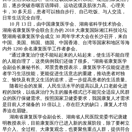
后，逐步突破吞咽言语障碍、运动迟缓及肌张力高、心理关
卡，30 多天后，患者可以独自步行、自己吃饭、与人交流，
日常生活完全自理。
10 月 13 日，由中国康复医学会、湖南省科学技术协会、
湖南省康复医学会联合主办的 2018 大康复国际湘江科技论坛
暨湖南省康复医学会成立 30 周年学术大会在长沙召开，来自
中国、美国、韩国、德国、中国香港、台湾等国家和地区等海
内外 1200 余名康复医学工作者参会。
“通过康复治疗使不能站起来的人站起来，使生活不能自理
的人能自理了，这类病例我们还做了很多。”湖南省康复医学
会副会长兼秘书长、邓景贵教授表示，康复医学不仅能促进患
者学习生活技能，更能促进生活意志的重建，推动患者对独
立、愉快及有意义生活的追求，进一步提高患者的生活质量。
随着社会的发展、人民生活水平的提高以及人口老龄化进
程的加快，以临床治疗为主的服务模式已不能完全适应人民群
众的医疗保健需求。按照国家卫健委要求，我国康复人才需求
是目前人才储备的 10 倍以上，存在巨大的缺口，康复人才培
养迫在眉睫。
湖南省康复医学会副会长、湖南省人民医院党委书记唐建
明教授表示，目前康复医疗已进入新的发展阶段，除了要树立
早介入、全过程、大康复观念，也要聚焦重点人群，提供符合