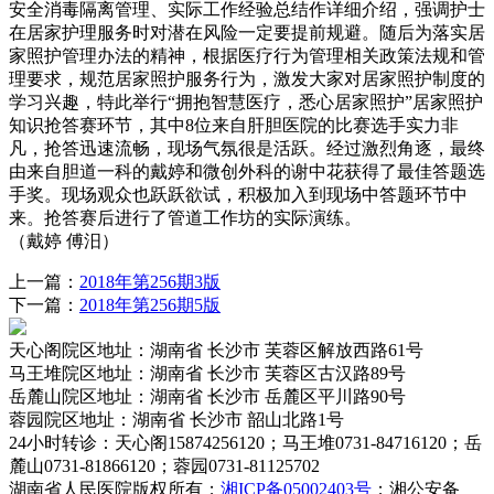
安全消毒隔离管理、实际工作经验总结作详细介绍，强调护士
在居家护理服务时对潜在风险一定要提前规避。随后为落实居
家照护管理办法的精神，根据医疗行为管理相关政策法规和管
理要求，规范居家照护服务行为，激发大家对居家照护制度的
学习兴趣，特此举行“拥抱智慧医疗，悉心居家照护”居家照护
知识抢答赛环节，其中8位来自肝胆医院的比赛选手实力非
凡，抢答迅速流畅，现场气氛很是活跃。经过激烈角逐，最终
由来自胆道一科的戴婷和微创外科的谢中花获得了最佳答题选
手奖。现场观众也跃跃欲试，积极加入到现场中答题环节中
来。抢答赛后进行了管道工作坊的实际演练。
（戴婷 傅汨）
上一篇：
2018年第256期3版
下一篇：
2018年第256期5版
天心阁院区
地址：湖南省 长沙市 芙蓉区解放西路61号
马王堆院区
地址：湖南省 长沙市 芙蓉区古汉路89号
岳麓山院区
地址：湖南省 长沙市 岳麓区平川路90号
蓉园院区
地址：湖南省 长沙市 韶山北路1号
24小时转诊
：天心阁15874256120；马王堆0731-84716120；岳
麓山0731-81866120；蓉园0731-81125702
湖南省人民医院
版权所有；
湘ICP备05002403号
；湘公安备