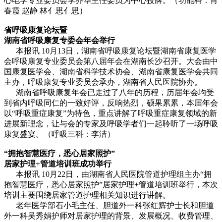
心电学专业委员会李乔华主任委员为中心授牌。（功能科：肖
春霞 赵静 林亻思亻思）
省呼吸康复论坛暨
湖南省呼吸康复专委会年会举行
本报讯 10月13日，湖南省呼吸康复论坛暨湖南省康复医学
会呼吸康复专业委员会第八届年会在湖南长沙召开。大会由中
国康复医学会、湖南省科学技术协会、湖南省康复医学会共同
主办，呼吸康复专业委员会承办，湖南省人民医院协办。
湖南省呼吸康复年会已走过了八年的历程，历届年会均受
到省内呼吸同仁的一致好评，反响热烈，硕果累累，本届年会
以“呼吸重症康复”为特色，重点讲解了呼吸重症康复领域的新
进展新理念，让与会的专家及呼吸学者们一起聆听了一场呼吸
康复盛宴。（呼吸三科：李洁）
“拥抱智慧医疗，悉心居家照护”
居家护理+管道培训班成功举行
本报讯 10月22日，由湖南省人民医院管道护理组主办“拥
抱智慧医疗，悉心居家照护”居家护理+管道培训班举行，本次
培训主要围绕居家管道护理相关知识进行讲解。
老年医学部石小毛主任、胆道外一科张红辉护士长和胆道
外一科吴秀娟护师对居家护理的背景、发展概况、收费管理、