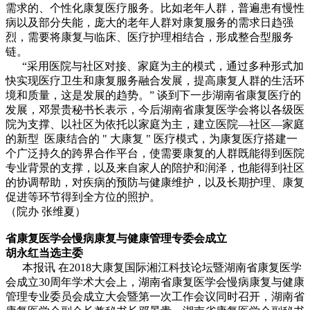
需求的、个性化康复医疗服务。比如老年人群，普遍患有慢性
病以及部分失能，庞大的老年人群对康复服务的需求日趋强
烈，需要将康复与临床、医疗护理相结合，形成整合型服务
链。
“采用医院与社区对接、家庭为主的模式，通过多种形式加
快实现医疗卫生和康复服务融合发展，提高康复人群的生活环
境和质量，这是发展的趋势。” 谈到下一步湖南省康复医疗的
发展，邓景贵秘书长表示，今后湖南省康复医学会将以各级医
院为支撑、以社区为依托以家庭为主，建立医院—社区—家庭
的新型 医康结合的 " 大康复 " 医疗模式，为康复医疗搭建一
个广泛持久的跨界合作平台，使需要康复的人群既能得到医院
专业背景的支撑，以及来自家人的陪护和润泽，也能得到社区
的协调帮助，对疾病的预防与健康维护，以及长期护理、康复
促进等环节得到全方位的照护。
（院办 张维夏）
省康复医学会慢病康复与健康管理专委会成立
胡永红当选主委
本报讯 在2018大康复国际湘江科技论坛暨湖南省康复医学
会成立30周年学术大会上，湖南省康复医学会慢病康复与健康
管理专业委员会成立大会暨第一次工作会议同时召开，湖南省